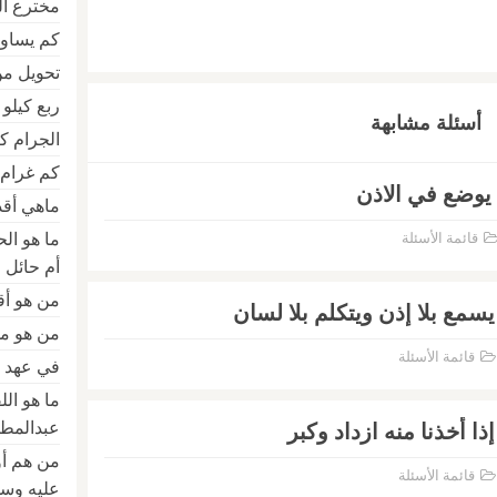
مخترع المخ
كم يساو
تحويل من
ربع كيلو
أسئلة مشابهة
الجرام كم كيلو am
كم غرام 
يوضع في الاذن
ماهي أقد
ما هو ال
قائمة الأسئلة
أم حائل
من هو أق
سمع بلا إذن ويتكلم بلا لسان
من هو مؤس
قائمة الأسئلة
في عهد م
ما هو ال
عبدالمطل
ا أخذنا منه ازداد وكبر
من هم أو
قائمة الأسئلة
عليه وس