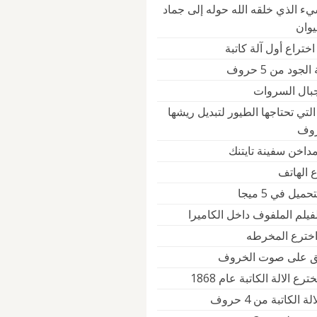
يء الذي خلقه الله حوله إلى جماد
يوان
ختراع أول آلة كاتبة
جود من 5 حروف
جبال السروات
التي تحتاجها الطيور لتبديل ريشها
داخن سفينة تايتنك
 الهاتف
يل في 5 ميجا
فيلم الملفوف داخل الكاميرا
خترع المخرطه
لق على صوت الخروف
ع الالة الكاتبة عام 1868
 الكاتبة من 4 حروف