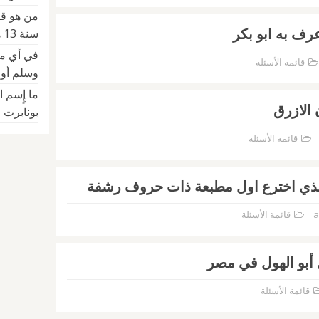
من هو قا
رف به ابو بكر
سنة 13 هجري
في أي مع
قائمة الأسئلة
وسلم أول
ما إٍسم ا
 الازرق
بونابرت ع
قائمة الأسئلة
الذي اخترع اول مطبعة ذات حروف رشفة
a
قائمة الأسئلة
 أبو الهول في مصر
قائمة الأسئلة