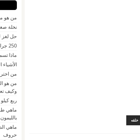
من هو مخ
نخلة صغ
حل لغز 
250 جرام كم كيلو
ماذا تسمى 
الأشياء 
من اخترع 
من هو ال
وكيف تعل
ربع كيلو
ماهي طر
بالليمون
خلقه
حروف