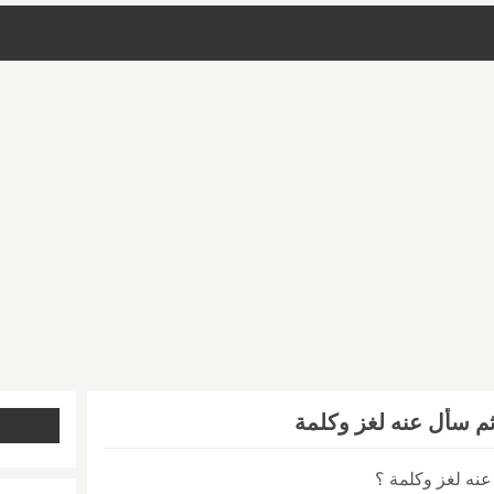
ثم سأل عنه لغز وكلمة
عنه لغز وكلمة ؟