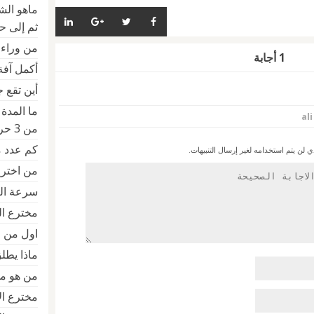
ماهو الش
ثم إلى ح
من وراء ا
1 أجابة
أكمل آفة ال
أين تقع 
ما المدة 
ali
من 3 حروف
كم عدد م
ن يتم استخدامه لغير إرسال التنبيهات.
من اخترع
سرعة التحم
مخترع ال
اول من ا
ماذا يط
من هو مختر
مخترع الالة