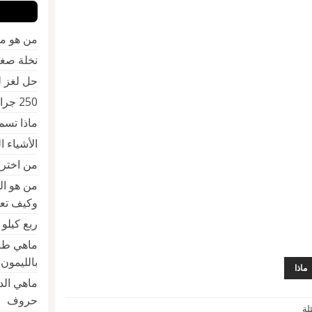
من هو مخ
نخلة صغ
حل لغز 
250 جرام كم كيلو
ماذا تسمى 
الأشياء 
من اخترع 
من هو ال
وكيف تعل
ربع كيلو
ماهي طر
بالليمون
ماذا
حروف
لة