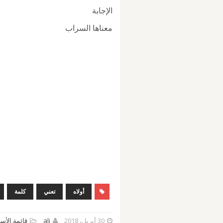
الإجابة
معناها السراب
أولاه
تعني
كلمة
30 أبريل، 2018
ali
قائمة الأسئ