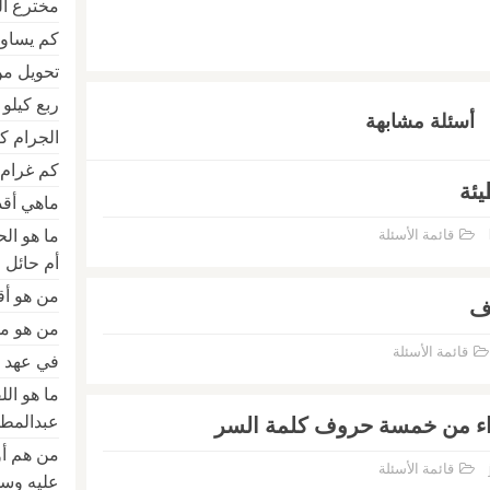
مخترع المخ
كم يساو
تحويل من
ربع كيلو
أسئلة مشابهة
الجرام كم كيلو am
كم غرام 
ئة
ماهي أقد
ما هو ال
قائمة الأسئلة
أم حائل
من هو أق
دف
من هو مؤس
قائمة الأسئلة
في عهد م
ما هو ال
عبدالمطل
اء من خمسة حروف كلمة السر
من هم أو
قائمة الأسئلة
عليه وس