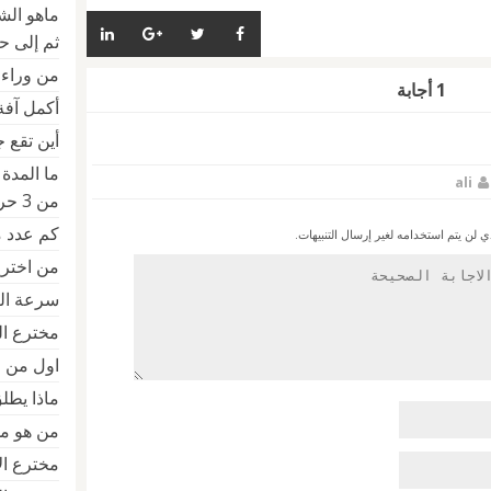
ماهو الش
ثم إلى ح
من وراء ا
1 أجابة
أكمل آفة ال
أين تقع 
ما المدة 
ali
من 3 حروف
كم عدد م
ن يتم استخدامه لغير إرسال التنبيهات.
من اخترع
سرعة التحم
مخترع ال
اول من ا
ماذا يط
من هو مختر
مخترع الالة