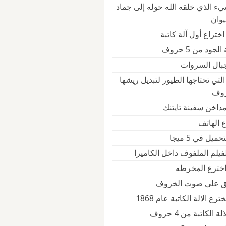
يء الذي خلقه الله حوله إلى جماد
يوان
ختراع أول آلة كاتبة
جود من 5 حروف
جبال السروات
التي تحتاجها الطيور لتبديل ريشها
داخن سفينة تايتنك
 الهاتف
يل في 5 ميجا
فيلم الملفوف داخل الكاميرا
خترع المخرطه
لق على صوت الخروف
ع الالة الكاتبة عام 1868
 الكاتبة من 4 حروف