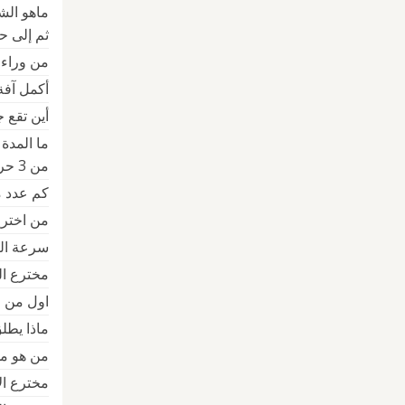
ماهو الش
ثم إلى ح
من وراء ا
أكمل آفة ال
أين تقع 
ما المدة 
من 3 حروف
كم عدد م
من اخترع
سرعة التحم
مخترع ال
اول من ا
ماذا يط
من هو مختر
مخترع الالة