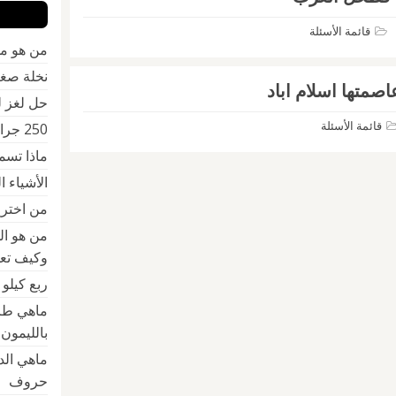
قائمة الأسئلة
من هو مخ
نخلة صغ
اصمتها اسلام اباد
حل لغز 
قائمة الأسئلة
250 جرام كم كيلو
ماذا تسمى 
الأشياء 
من اخترع 
من هو ال
وكيف تعل
ربع كيلو
ماهي طر
بالليمون
حروف