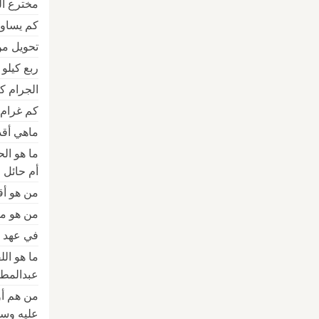
مخترع المخ
كم يساو
تحويل من
ربع كيلو
الجرام كم كيلو am
كم غرام 
ماهي أقد
ما هو ال
أم حائل
من هو أق
من هو مؤس
في عهد م
ما هو ال
عبدالمطل
من هم أو
عليه وس