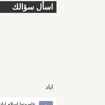
اسأل سؤالك
اباد
عاصمتها اسلام ابا