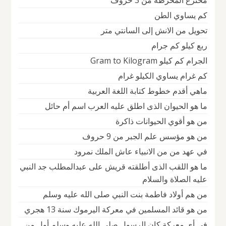
مخترع المخرطة من 3 حروف
كم يساوي الطن
تحويل من الانش إلى السانتي متر
ربع كيلو كم جرام
الجرام كم كيلو Gram to Kilogram
كم غرام يساوي الكيلو غرام
ماهي أقدم خطوط كتابة اللغة العربية
ما هو الحيوان الذى اطلق عليه العرب اسم أم حائل
من هو أقوي الحيوانات ذاكرة
من هو مؤسس علم الجبر من 9 حروف
في عهد من من الانبياء عاش الملك نمرود
ما هو اللقب الذى أطلقته قريش على عبدالمطلب جد النبي
عليه الصلاة والسلام
من هم أولاد فاطمة بنت النبي صلى الله عليه وسلم
من هو قائد المسلمين في معركة اليرموك سنة 13 هجري
في أي معركة كان الرسول صلى الله عليه وسلم أول من